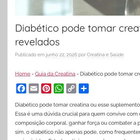
Diabético pode tomar creat
revelados
Publicado em
junho 22, 2026
por
Creatina e Saúde
Home
-
Guia da Creatina
-
Diabético pode tomar cr
F
E
Pi
W
C
S
a
m
nt
h
o
h
Diabético pode tomar creatina ou esse suplemento 
c
ai
er
at
p
ar
Essa é uma dúvida crucial para quem convive com o 
e
l
e
s
y
e
composição corporal, ganhar força ou combater a 
b
st
A
Li
sim, o diabético não apenas pode, como frequent
o
p
n