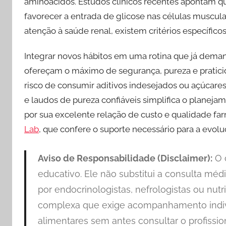
aminoácidos. Estudos clínicos recentes apontam qu
o
p
k
favorecer a entrada de glicose nas células muscul
k
atenção à saúde renal, existem critérios específic
Integrar novos hábitos em uma rotina que já dem
ofereçam o máximo de segurança, pureza e praticid
risco de consumir aditivos indesejados ou açúcare
e laudos de pureza confiáveis simplifica o planeja
por sua excelente relação de custo e qualidade fa
Lab
, que confere o suporte necessário para a evoluç
Aviso de Responsabilidade (Disclaimer):
O c
educativo. Ele não substitui a consulta médi
por endocrinologistas, nefrologistas ou nutr
complexa que exige acompanhamento indivi
alimentares sem antes consultar o profissi