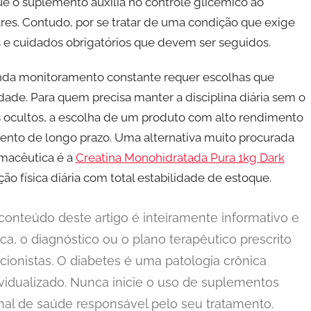
e o suplemento auxilia no controle glicêmico ao
ares. Contudo, por se tratar de uma condição que exige
os e cuidados obrigatórios que devem ser seguidos.
anda monitoramento constante requer escolhas que
ade. Para quem precisa manter a disciplina diária sem o
s ocultos, a escolha de um produto com alto rendimento
mento de longo prazo. Uma alternativa muito procurada
rmacêutica é a
Creatina Monohidratada Pura 1kg Dark
ão física diária com total estabilidade de estoque.
onteúdo deste artigo é inteiramente informativo e
ca, o diagnóstico ou o plano terapêutico prescrito
icionistas. O diabetes é uma patologia crônica
dualizado. Nunca inicie o uso de suplementos
onal de saúde responsável pelo seu tratamento.