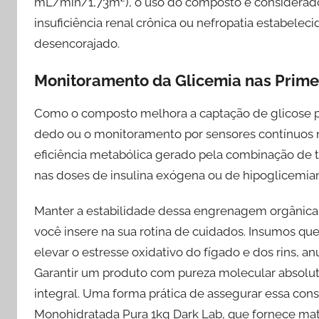
mL/min/1,73m²), o uso do composto é considerado s
insuficiência renal crônica ou nefropatia estabele
desencorajado.
Monitoramento da Glicemia nas Prim
Como o composto melhora a captação de glicose pe
dedo ou o monitoramento por sensores contínuos 
eficiência metabólica gerado pela combinação de 
nas doses de insulina exógena ou de hipoglicemiant
Manter a estabilidade dessa engrenagem orgânic
você insere na sua rotina de cuidados. Insumos q
elevar o estresse oxidativo do fígado e dos rins,
Garantir um produto com pureza molecular absolut
integral. Uma forma prática de assegurar essa con
Monohidratada Pura 1kg Dark Lab, que fornece maté