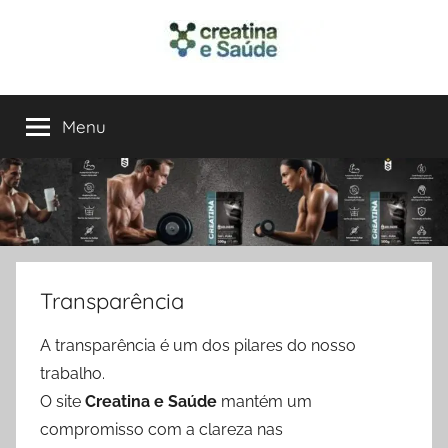
Pular
para
o
Creatina
Performance,
conteúdo
Energia
Menu
e
e
Saúde
em
Saúde
um
Só
Lugar
Transparência
A transparência é um dos pilares do nosso
trabalho.
O site
Creatina e Saúde
mantém um
compromisso com a clareza nas