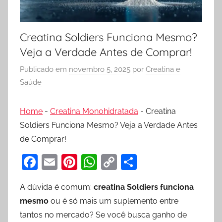
Creatina Soldiers Funciona Mesmo?
Veja a Verdade Antes de Comprar!
Publicado em
novembro 5, 2025
por
Creatina e
Saúde
Home
-
Creatina Monohidratada
-
Creatina
Soldiers Funciona Mesmo? Veja a Verdade Antes
de Comprar!
F
E
Pi
W
C
S
a
m
nt
h
o
h
A dúvida é comum:
creatina Soldiers funciona
c
ai
er
at
p
ar
mesmo
ou é só mais um suplemento entre
e
l
e
s
y
e
tantos no mercado? Se você busca ganho de