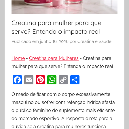
Creatina para mulher para que
serve? Entenda o impacto real
Publicado em
junho 16, 2026
por
Creatina e Saúde
Home
-
Creatina para Mulheres
-
Creatina para
mulher para que serve? Entenda o impacto real
F
E
Pi
W
C
S
a
m
nt
h
o
h
O medo de ficar com o corpo excessivamente
c
ai
er
at
p
ar
masculino ou sofrer com retenção hídrica afasta
e
l
e
s
y
e
o público feminino do suplemento mais eficiente
b
st
A
Li
do mercado esportivo. A resposta direta para a
o
p
n
dúvida se a creatina para mulheres funciona