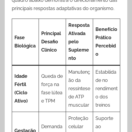
quadro abaixo demonstra o direcionamento das
principais respostas adaptativas do organismo.
Resposta
Benefício
Principal
Ativada
Fase
Prático
Desafio
pelo
Biológica
Percebid
Clínico
Supleme
o
nto
Manutenç
Estabilida
Idade
Queda de
ão da
de no
Fértil
força na
ressíntese
rendiment
(Ciclo
fase lútea
de ATP
o dos
Ativo)
e TPM
muscular
treinos
Proteção
Suporte
Demanda
celular
ao
Gestação