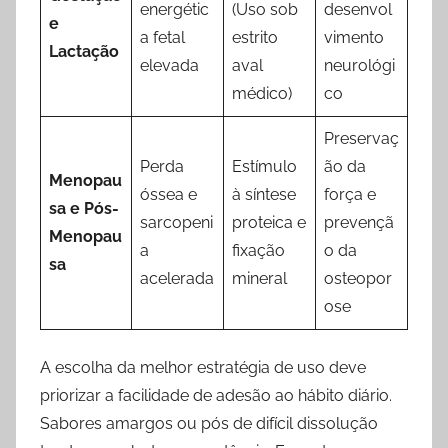
energétic
(Uso sob
desenvol
e
a fetal
estrito
vimento
Lactação
elevada
aval
neurológi
médico)
co
Preservaç
Perda
Estímulo
ão da
Menopau
óssea e
à síntese
força e
sa e Pós-
sarcopeni
proteica e
prevençã
Menopau
a
fixação
o da
sa
acelerada
mineral
osteopor
ose
A escolha da melhor estratégia de uso deve
priorizar a facilidade de adesão ao hábito diário.
Sabores amargos ou pós de difícil dissolução