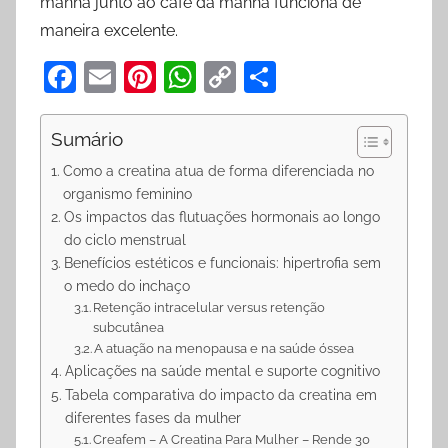
manhã junto ao café da manhã funciona de
maneira excelente.
F
E
Pi
W
C
S
a
m
nt
h
o
h
c
ai
er
at
p
ar
Sumário
e
l
e
s
y
e
Como a creatina atua de forma diferenciada no
organismo feminino
b
st
A
Li
Os impactos das flutuações hormonais ao longo
o
p
n
do ciclo menstrual
o
p
k
Benefícios estéticos e funcionais: hipertrofia sem
o medo do inchaço
k
Retenção intracelular versus retenção
subcutânea
A atuação na menopausa e na saúde óssea
Aplicações na saúde mental e suporte cognitivo
Tabela comparativa do impacto da creatina em
diferentes fases da mulher
Creafem – A Creatina Para Mulher – Rende 30