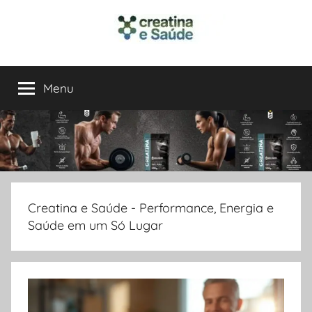
Pular
para
o
Creatina
Performance,
conteúdo
Energia
Menu
e
e
Saúde
em
Saúde
um
Só
Lugar
Creatina e Saúde - Performance, Energia e
Saúde em um Só Lugar