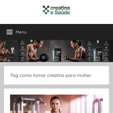
Pular
para
o
Creatina
Performance,
conteúdo
Energia
Menu
e
e
Saúde
em
Saúde
um
Só
Lugar
Tag:
como tomar creatina para mulher